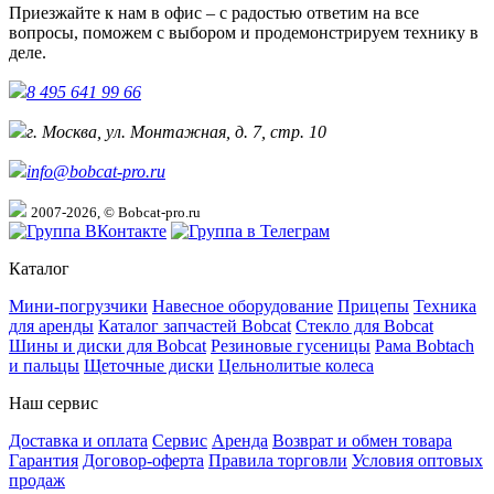
Приезжайте к нам в офис – с радостью ответим на все
вопросы, поможем с выбором и продемонстрируем технику в
деле.
8 495 641 99 66
г. Москва, ул. Монтажная, д. 7, стр. 10
info@bobcat-pro.ru
2007-2026, © Bobcat-pro.ru
Каталог
Мини-погрузчики
Навесное оборудование
Прицепы
Техника
для аренды
Каталог запчастей Bobcat
Стекло для Bobcat
Шины и диски для Bobcat
Резиновые гусеницы
Рама Bobtach
и пальцы
Щеточные диски
Цельнолитые колеса
Наш сервис
Доставка и оплата
Сервис
Аренда
Возврат и обмен товара
Гарантия
Договор-оферта
Правила торговли
Условия оптовых
продаж