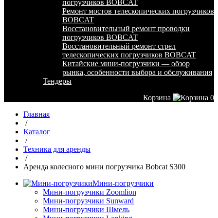
погрузчиков BOBCAT
Ремонт мостов телескопических погрузчиков
BOBCAT
Восстановительный ремонт проводки
погрузчиков BOBCAT
Восстановительный ремонт стрел
телескопических погрузчиков BOBCAT
Китайские мини-погрузчики — обзор
рынка, особенности выбора и обслуживания
Тендеры
Корзина
0
Главная
/
Каталог
/
Техника для аренды
/
Аренда колесного мини погрузчика Bobcat S300
Мини-погрузчики
Мини-погрузчики Zoomlion
Мини-погрузчики Sunward
Мини-погрузчики Шмель