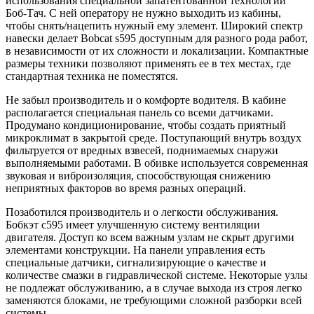
использования специальной запатентованной технологии
Боб-Тач. С ней оператору не нужно выходить из кабины,
чтобы снять/нацепить нужный ему элемент. Широкий спектр
навески делает Bobcat s595 доступным для разного рода работ,
в независимости от их сложности и локализации. Компактные
размеры техники позволяют применять ее в тех местах, где
стандартная техника не поместятся.
Не забыл производитель и о комфорте водителя. В кабине
располагается специальная панель со всеми датчиками.
Продумано кондиционирование, чтобы создать приятный
микроклимат в закрытой среде. Поступающий внутрь воздух
фильтруется от вредных взвесей, поднимаемых снаружи
выполняемыми работами. В обивке используется современная
звуковая и виброизоляция, способствующая снижению
неприятных факторов во время разных операций.
Позаботился производитель и о легкости обслуживания.
Бобкэт с595 имеет улучшенную систему вентиляции
двигателя. Доступ ко всем важным узлам не скрыт другими
элементами конструкции. На панели управления есть
специальные датчики, сигнализирующие о качестве и
количестве смазки в гидравлической системе. Некоторые узлы
не подлежат обслуживанию, а в случае выхода из строя легко
заменяются блоками, не требующими сложной разборки всей
системы.