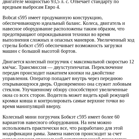
двигателе мощностью 93,5 л. с. Отвечает стандарту по
вредным выбросам Евро 4.
Bobcat s595 имеет продуманную конструкцию,
обеспечивающую идеальный баланс. Колеса, двигатель и
навесное оборудование расположены таким образом, что
предотвращают опрокидывания техники во время
выполнения сложных и опасных маневров. Увеличенный ход
стрелы Бобкэт с595 обеспечивает возможность загрузки
машин с большой высотой бортов.
Двигается колесный погрузчик с максимальной скоростью 12
км/час. Трансмиссия — двухступенчатая. Переключение
передач происходит нажатием кнопки на джойстике
управления. Оператор попадает внутрь через переднюю
открывающуюся дверь. Одновременно она служит лобовым
стеклом. Улучшенному обзору способствуют увеличенные
окна со всех сторон. Водитель может видеть край режущей
кромки ковша и контролировать самые верхние точки во
время манипуляций вверху.
Колесный мини погрузчик Бобкэт с595 имеет более 60
вариантов навесного оборудования. На нем можно
использовать практически все, что разработано для этой
модификации рамы. Замена навесов происходит за счет