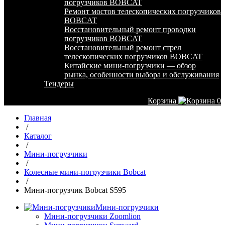
погрузчиков BOBCAT
Ремонт мостов телескопических погрузчиков
BOBCAT
Восстановительный ремонт проводки
погрузчиков BOBCAT
Восстановительный ремонт стрел
телескопических погрузчиков BOBCAT
Китайские мини-погрузчики — обзор
рынка, особенности выбора и обслуживания
Тендеры
Корзина
0
Главная
/
Каталог
/
Мини-погрузчики
/
Колесные мини-погрузчики Bobcat
/
Мини-погрузчик Bobcat S595
Мини-погрузчики
Мини-погрузчики Zoomlion