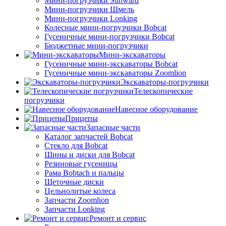
Мини-погрузчики Sunward
Мини-погрузчики Шмель
Мини-погрузчики Lonking
Колесные мини-погрузчики Bobcat
Гусеничные мини-погрузчики Bobcat
Бюджетные мини-погрузчики
Мини-экскаваторы
Гусеничные мини-экскаваторы Bobcat
Гусеничные мини-экскаваторы Zoomlion
Экскаваторы-погрузчики
Телескопические
погрузчики
Навесное оборудование
Прицепы
Запасные части
Каталог запчастей Bobcat
Стекло для Bobcat
Шины и диски для Bobcat
Резиновые гусеницы
Рама Bobtach и пальцы
Щеточные диски
Цельнолитые колеса
Запчасти Zoomlion
Запчасти Lonking
Ремонт и сервис