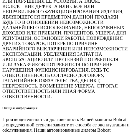
ИЛИ НАРУШЕНИЯ ЕЕ УСЛОВИЙ, А ТАКЖЕ
ВСЛЕДСТВИЕ ДЕФЕКТА ИЛИ СБОЯ ИЛИ
НЕПРАВИЛЬНОГО ФУНКЦИОНИРОВАНИЯ ИЗДЕЛИЯ,
ЯВЛЯЮЩЕГОСЯ ПРЕДМЕТОМ ДАННОЙ ПРОДАЖИ,
БУДЬ ТО В ОТНОШЕНИИ НЕВОЗМОЖНОСТИ
ДАЛЬНЕЙШЕГО ИСПОЛЬЗОВАНИЯ, НЕПОЛУЧЕННЫХ
ДОХОДОВ ИЛИ ПРИБЫЛИ, ПРОЦЕНТОВ, УЩЕРБА ДЛЯ
РЕПУТАЦИИ, ОСТАНОВКИ РАБОТЫ, ПОВРЕЖДЕНИЯ
ДРУГИХ ТОВАРОВ, ПОТЕРЬ ПО ПРИЧИНЕ
АВАРИЙНОГО ВЫКЛЮЧЕНИЯ ИЛИ НЕВОЗМОЖНОСТИ
ЭКСПЛУАТАЦИИ, УВЕЛИЧЕНИЯ ЗАТРАТ НА
ЭКСПЛУАТАЦИЮ ИЛИ ПРЕТЕНЗИЙ ПОТРЕБИТЕЛЯ
ИЛИ ЗАКАЗЧИКОВ ПОТРЕБИТЕЛЯ ПО ПРИЧИНЕ
НАРУШЕНИЯ ФУНКЦИОНИРОВАНИЯ, БУДЬ ТО
ОТВЕТСТВЕННОСТЬ СОГЛАСНО ДОГОВОРУ,
ГАРАНТИЙНЫЕ ОБЯЗАТЕЛЬСТВА, ДЕЛИКТ,
НЕБРЕЖНОСТЬ, ВОЗМЕЩЕНИЕ УЩЕРБА, СТРОГАЯ
ОТВЕТСТВЕННОСТЬ ИЛИ ИНАЯ ФОРМА
ОТВЕТСТВЕННОСТИ.
Общая информация
Производительность и долговечность Вашей машины Bobcat
в определенной степени зависит от способа ее эксплуатации и
обслуживания. Наши авторизованные дилеры Bobcat