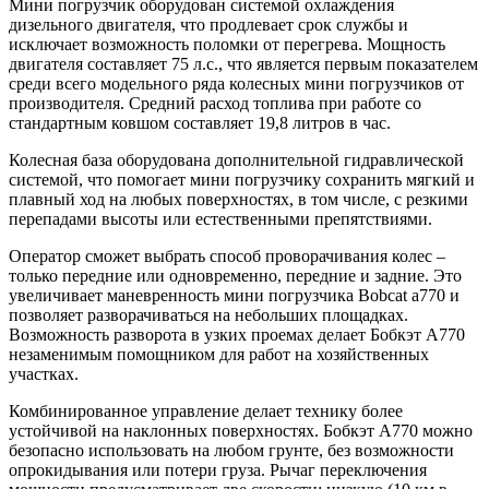
Мини погрузчик оборудован системой охлаждения
дизельного двигателя, что продлевает срок службы и
исключает возможность поломки от перегрева. Мощность
двигателя составляет 75 л.с., что является первым показателем
среди всего модельного ряда колесных мини погрузчиков от
производителя. Средний расход топлива при работе со
стандартным ковшом составляет 19,8 литров в час.
Колесная база оборудована дополнительной гидравлической
системой, что помогает мини погрузчику сохранить мягкий и
плавный ход на любых поверхностях, в том числе, с резкими
перепадами высоты или естественными препятствиями.
Оператор сможет выбрать способ проворачивания колес –
только передние или одновременно, передние и задние. Это
увеличивает маневренность мини погрузчика Bobcat a770 и
позволяет разворачиваться на небольших площадках.
Возможность разворота в узких проемах делает Бобкэт А770
незаменимым помощником для работ на хозяйственных
участках.
Комбинированное управление делает технику более
устойчивой на наклонных поверхностях. Бобкэт А770 можно
безопасно использовать на любом грунте, без возможности
опрокидывания или потери груза. Рычаг переключения