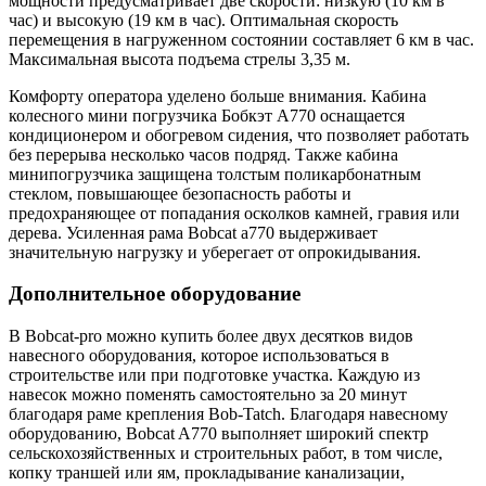
мощности предусматривает две скорости: низкую (10 км в
час) и высокую (19 км в час). Оптимальная скорость
перемещения в нагруженном состоянии составляет 6 км в час.
Максимальная высота подъема стрелы 3,35 м.
Комфорту оператора уделено больше внимания. Кабина
колесного мини погрузчика Бобкэт А770 оснащается
кондиционером и обогревом сидения, что позволяет работать
без перерыва несколько часов подряд. Также кабина
минипогрузчика защищена толстым поликарбонатным
стеклом, повышающее безопасность работы и
предохраняющее от попадания осколков камней, гравия или
дерева. Усиленная рама Bobcat a770 выдерживает
значительную нагрузку и уберегает от опрокидывания.
Дополнительное оборудование
В Bobcat-pro можно купить более двух десятков видов
навесного оборудования, которое использоваться в
строительстве или при подготовке участка. Каждую из
навесок можно поменять самостоятельно за 20 минут
благодаря раме крепления Bob-Tatch. Благодаря навесному
оборудованию, Bobcat A770 выполняет широкий спектр
сельскохозяйственных и строительных работ, в том числе,
копку траншей или ям, прокладывание канализации,