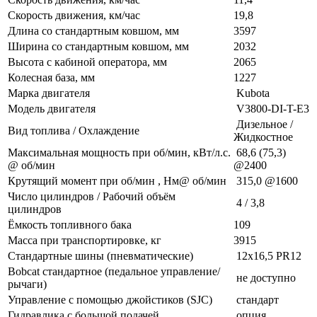
Скорость движения, км/час
19,8
Длина со стандартным ковшом, мм
3597
Ширина со стандартным ковшом, мм
2032
Высота с кабиной оператора, мм
2065
Колесная база, мм
1227
Марка двигателя
Kubota
Модель двигателя
V3800-DI-T-E3
Дизельное /
Вид топлива / Охлаждение
Жидкостное
Максимальная мощность при об/мин, кВт/л.с.
68,6 (75,3)
@ об/мин
@2400
Крутящий момент при об/мин , Нм@ об/мин
315,0 @1600
Число цилиндров / Рабочий объём
4 / 3,8
цилиндров
Ёмкость топливного бака
109
Масса при транспортировке, кг
3915
Стандартные шины (пневматические)
12x16,5 PR12
Bobcat стандартное (педальное управление/
не доступно
рычаги)
Управление с помощью джойстиков (SJC)
стандарт
Гидравлика с большой подачей
опция