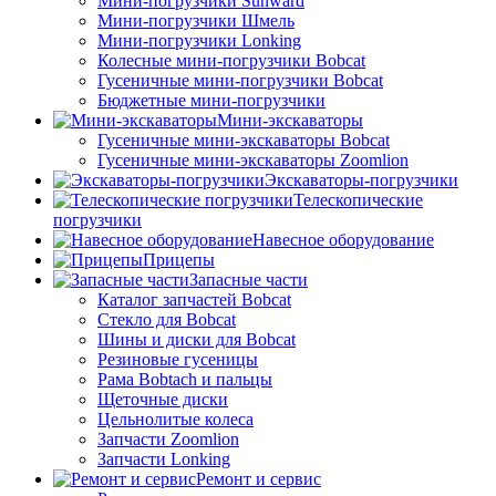
Мини-погрузчики Sunward
Мини-погрузчики Шмель
Мини-погрузчики Lonking
Колесные мини-погрузчики Bobcat
Гусеничные мини-погрузчики Bobcat
Бюджетные мини-погрузчики
Мини-экскаваторы
Гусеничные мини-экскаваторы Bobcat
Гусеничные мини-экскаваторы Zoomlion
Экскаваторы-погрузчики
Телескопические
погрузчики
Навесное оборудование
Прицепы
Запасные части
Каталог запчастей Bobcat
Стекло для Bobcat
Шины и диски для Bobcat
Резиновые гусеницы
Рама Bobtach и пальцы
Щеточные диски
Цельнолитые колеса
Запчасти Zoomlion
Запчасти Lonking
Ремонт и сервис