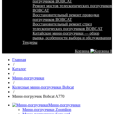
погрузчиков BOBCAT
Ремонт мостов телескопических погрузчиков
BOBCAT
Восстановительный ремонт проводки
погрузчиков BOBCAT
Восстановительный ремонт стрел
телескопических погрузчиков BOBCAT
Китайские мини-погрузчики — обзор
рынка, особенности выбора и обслуживания
Тендеры
Корзина
0
Главная
/
Каталог
/
Мини-погрузчики
/
Колесные мини-погрузчики Bobcat
/
Мини-погрузчик Bobcat A770
Мини-погрузчики
Мини-погрузчики Zoomlion