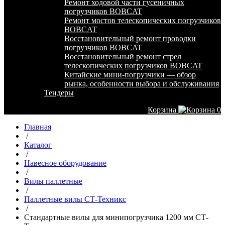
Ремонт ходовой части гусеничных
погрузчиков BOBCAT
Ремонт мостов телескопических погрузчиков
BOBCAT
Восстановительный ремонт проводки
погрузчиков BOBCAT
Восстановительный ремонт стрел
телескопических погрузчиков BOBCAT
Китайские мини-погрузчики — обзор
рынка, особенности выбора и обслуживания
Тендеры
Корзина
0
Главная
/
Каталог
/
Навесное оборудование
/
Вилы паллетные
/
Паллетные вилы СТ-Техникс
/
Стандартные вилы для минипогрузчика 1200 мм СТ-