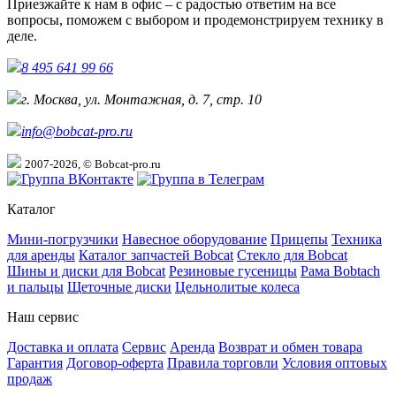
Приезжайте к нам в офис – с радостью ответим на все
вопросы, поможем с выбором и продемонстрируем технику в
деле.
8 495 641 99 66
г. Москва, ул. Монтажная, д. 7, стр. 10
info@bobcat-pro.ru
2007-2026, © Bobcat-pro.ru
Каталог
Мини-погрузчики
Навесное оборудование
Прицепы
Техника
для аренды
Каталог запчастей Bobcat
Стекло для Bobcat
Шины и диски для Bobcat
Резиновые гусеницы
Рама Bobtach
и пальцы
Щеточные диски
Цельнолитые колеса
Наш сервис
Доставка и оплата
Сервис
Аренда
Возврат и обмен товара
Гарантия
Договор-оферта
Правила торговли
Условия оптовых
продаж