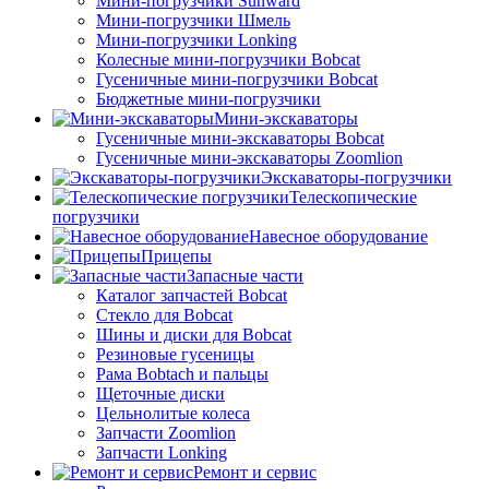
Мини-погрузчики Sunward
Мини-погрузчики Шмель
Мини-погрузчики Lonking
Колесные мини-погрузчики Bobcat
Гусеничные мини-погрузчики Bobcat
Бюджетные мини-погрузчики
Мини-экскаваторы
Гусеничные мини-экскаваторы Bobcat
Гусеничные мини-экскаваторы Zoomlion
Экскаваторы-погрузчики
Телескопические
погрузчики
Навесное оборудование
Прицепы
Запасные части
Каталог запчастей Bobcat
Стекло для Bobcat
Шины и диски для Bobcat
Резиновые гусеницы
Рама Bobtach и пальцы
Щеточные диски
Цельнолитые колеса
Запчасти Zoomlion
Запчасти Lonking
Ремонт и сервис