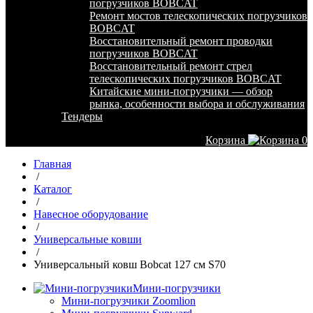
погрузчиков BOBCAT
Ремонт мостов телескопических погрузчиков
BOBCAT
Восстановительный ремонт проводки
погрузчиков BOBCAT
Восстановительный ремонт стрел
телескопических погрузчиков BOBCAT
Китайские мини-погрузчики — обзор
рынка, особенности выбора и обслуживания
Тендеры
Корзина
0
Главная
/
Каталог
/
Навесное оборудование
/
Универсальные ковши
/
Универсальный ковш Bobcat 127 см S70
Мини-погрузчики
Мини-погрузчики Zoomlion