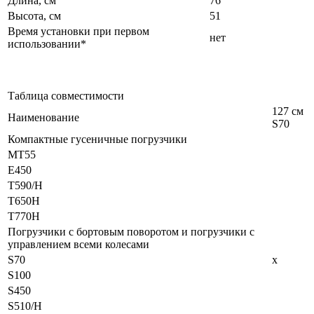
Длина, см
76
Высота, см
51
Время установки при первом
нет
использовании*
Таблица совместимости
127 см
Наименование
S70
Компактные гусеничные погрузчики
МТ55
Е450
T590/H
T650H
T770H
Погрузчики с бортовым поворотом и погрузчики с
управлением всеми колесами
S70
x
S100
S450
S510/H