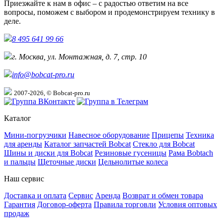
Приезжайте к нам в офис – с радостью ответим на все
вопросы, поможем с выбором и продемонстрируем технику в
деле.
8 495 641 99 66
г. Москва, ул. Монтажная, д. 7, стр. 10
info@bobcat-pro.ru
2007-2026, © Bobcat-pro.ru
Каталог
Мини-погрузчики
Навесное оборудование
Прицепы
Техника
для аренды
Каталог запчастей Bobcat
Стекло для Bobcat
Шины и диски для Bobcat
Резиновые гусеницы
Рама Bobtach
и пальцы
Щеточные диски
Цельнолитые колеса
Наш сервис
Доставка и оплата
Сервис
Аренда
Возврат и обмен товара
Гарантия
Договор-оферта
Правила торговли
Условия оптовых
продаж