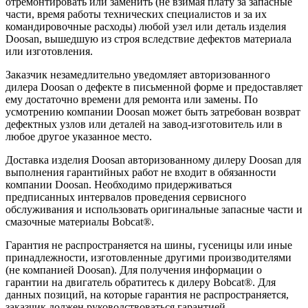
отремонтировать или заменить (не взимая плату за запасные
части, время работы технических специалистов и за их
командировочные расходы) любой узел или деталь изделия
Doosan, вышедшую из строя вследствие дефектов материала
или изготовления.
Заказчик незамедлительно уведомляет авторизованного
дилера Doosan о дефекте в письменной форме и предоставляет
ему достаточно времени для ремонта или замены. По
усмотрению компании Doosan может быть затребован возврат
дефектных узлов или деталей на завод-изготовитель или в
любое другое указанное место.
Доставка изделия Doosan авторизованному дилеру Doosan для
выполнения гарантийных работ не входит в обязанности
компании Doosan. Необходимо придерживаться
предписанных интервалов проведения сервисного
обслуживания и использовать оригинальные запасные части и
смазочные материалы Bobcat®.
Гарантия не распространяется на шины, гусеницы или иные
принадлежности, изготовленные другими производителями
(не компанией Doosan). Для получения информации о
гарантии на двигатель обратитесь к дилеру Bobcat®. Для
данных позиций, на которые гарантия не распространяется,
заказчик должен руководствоваться гарантией