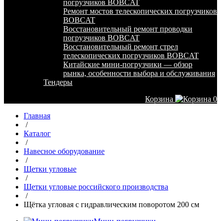
погрузчиков BOBCAT
Ремонт мостов телескопических погрузчиков
BOBCAT
Восстановительный ремонт проводки
погрузчиков BOBCAT
Восстановительный ремонт стрел
телескопических погрузчиков BOBCAT
Китайские мини-погрузчики — обзор
рынка, особенности выбора и обслуживания
Тендеры
Корзина
0
Главная
/
Каталог
/
Навесное оборудование
/
Щетки угловые
/
Щетки угловые российского производства
/
Щётка угловая с гидравлическим поворотом 200 см