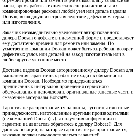
отремонтировать или заменить (не взимая плату за запасные
части, время работы технических специалистов и за их
командировочные расходы) любой узел или деталь изделия
Doosan, вышедшую из строя вследствие дефектов материала
или изготовления.
Заказчик незамедлительно уведомляет авторизованного
дилера Doosan о дефекте в письменной форме и предоставляет
ему достаточно времени для ремонта или замены. По
усмотрению компании Doosan может быть затребован возврат
дефектных узлов или деталей на завод-изготовитель или в
любое другое указанное место.
Доставка изделия Doosan авторизованному дилеру Doosan для
выполнения гарантийных работ не входит в обязанности
компании Doosan. Необходимо придерживаться
предписанных интервалов проведения сервисного
обслуживания и использовать оригинальные запасные части и
смазочные материалы Bobcat®.
Гарантия не распространяется на шины, гусеницы или иные
принадлежности, изготовленные другими производителями
(не компанией Doosan). Для получения информации о
гарантии на двигатель обратитесь к дилеру Bobcat®. Для
данных позиций, на которые гарантия не распространяется,
заказчик должен руководствоваться гарантией