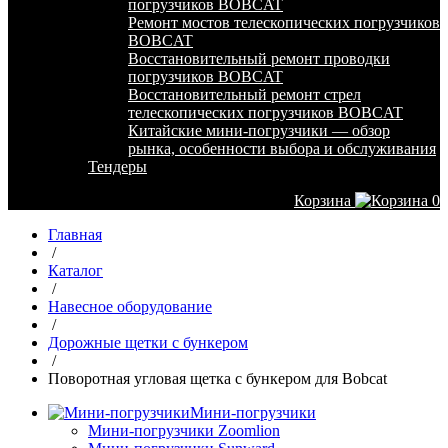
погрузчиков BOBCAT
Ремонт мостов телескопических погрузчиков
BOBCAT
Восстановительный ремонт проводки
погрузчиков BOBCAT
Восстановительный ремонт стрел
телескопических погрузчиков BOBCAT
Китайские мини-погрузчики — обзор
рынка, особенности выбора и обслуживания
Тендеры
Корзина
0
Главная
/
Каталог
/
Навесное оборудование
/
Дорожные щетки с бункером
/
Поворотная угловая щетка с бункером для Bobcat
Мини-погрузчики
Мини-погрузчики Zoomlion