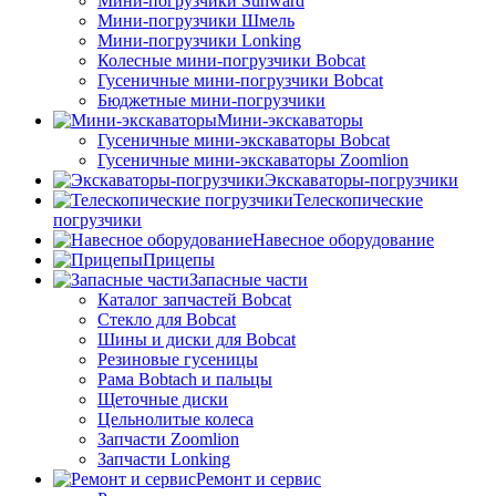
Мини-погрузчики Sunward
Мини-погрузчики Шмель
Мини-погрузчики Lonking
Колесные мини-погрузчики Bobcat
Гусеничные мини-погрузчики Bobcat
Бюджетные мини-погрузчики
Мини-экскаваторы
Гусеничные мини-экскаваторы Bobcat
Гусеничные мини-экскаваторы Zoomlion
Экскаваторы-погрузчики
Телескопические
погрузчики
Навесное оборудование
Прицепы
Запасные части
Каталог запчастей Bobcat
Стекло для Bobcat
Шины и диски для Bobcat
Резиновые гусеницы
Рама Bobtach и пальцы
Щеточные диски
Цельнолитые колеса
Запчасти Zoomlion
Запчасти Lonking
Ремонт и сервис