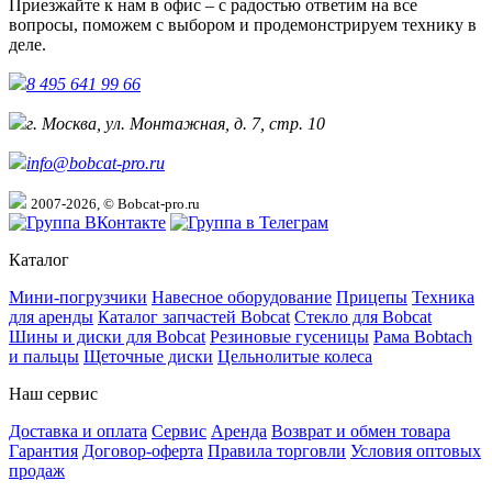
Приезжайте к нам в офис – с радостью ответим на все
вопросы, поможем с выбором и продемонстрируем технику в
деле.
8 495 641 99 66
г. Москва, ул. Монтажная, д. 7, стр. 10
info@bobcat-pro.ru
2007-2026, © Bobcat-pro.ru
Каталог
Мини-погрузчики
Навесное оборудование
Прицепы
Техника
для аренды
Каталог запчастей Bobcat
Стекло для Bobcat
Шины и диски для Bobcat
Резиновые гусеницы
Рама Bobtach
и пальцы
Щеточные диски
Цельнолитые колеса
Наш сервис
Доставка и оплата
Сервис
Аренда
Возврат и обмен товара
Гарантия
Договор-оферта
Правила торговли
Условия оптовых
продаж