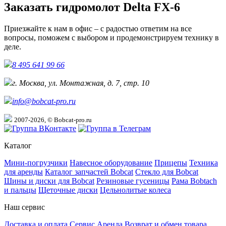
Заказать гидромолот Delta FX-6
Приезжайте к нам в офис – с радостью ответим на все
вопросы, поможем с выбором и продемонстрируем технику в
деле.
8 495 641 99 66
г. Москва, ул. Монтажная, д. 7, стр. 10
info@bobcat-pro.ru
2007-2026, © Bobcat-pro.ru
Каталог
Мини-погрузчики
Навесное оборудование
Прицепы
Техника
для аренды
Каталог запчастей Bobcat
Стекло для Bobcat
Шины и диски для Bobcat
Резиновые гусеницы
Рама Bobtach
и пальцы
Щеточные диски
Цельнолитые колеса
Наш сервис
Доставка и оплата
Сервис
Аренда
Возврат и обмен товара