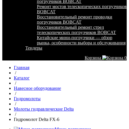
погрузчиков BOBCAT
Ремонт мостов телескопических погрузчиков
BOBCAT
Восстановительный ремонт проводки
погрузчиков BOBCAT
Восстановительный ремонт стрел
телескопических погрузчиков BOBCAT
Китайские мини-погрузчики — обзор
рынка, особенности выбора и обслуживания
Тендеры
Корзина
0
Главная
/
Каталог
/
Навесное оборудование
/
Гидромолоты
/
Молоты гидравлические Delta
/
Гидромолот Delta FX-6