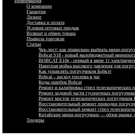
Информация
О компании
Гарантия
Лизинг
Доставка и оплата
Условия оптовых продаж
Возврат и обмен товара
Правила торговли
Статьи
Чек-лист: как правильно выбрать мини-погру
Bobcat S18 - новый малобюджетный минипогр
BOBCAT E10e - первый в мире 1т электричес
Навесная мойка высокого давления для погру
Как управлять погрузчиком Бобкэт
Bobcat – расход топлива в час
Коды ошибок Bobcat
Ремонт и калибровка стрел телескопических
Ремонт ходовой части гусеничных погрузчи
Ремонт мостов телескопических погрузчико
Восстановительный ремонт проводки погру
Восстановительный ремонт стрел телескопи
Китайские мини-погрузчики — обзор рынка, 
Тендеры