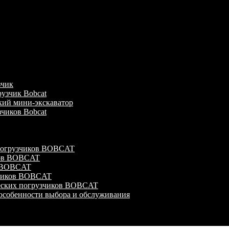
зчик
узчик Bobcat
кий мини-экскаватор
зчиков Bobcat
 погрузчиков BOBCAT
ков BOBCAT
в BOBCAT
зчиков BOBCAT
ческих погрузчиков BOBCAT
особенности выбора и обслуживания