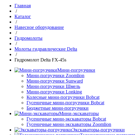
Главная
/
Каталог
/
Навесное оборудование
/
Гидромолоты
/
Молоты гидравлические Delta
/
Гидромолот Delta FX-45s
Мини-погрузчики
Мини-погрузчики Zoomlion
Мини-погрузчики Sunward
Мини-погрузчики Шмель
Мини-погрузчики Lonking
Колесные мини-погрузчики Bobcat
Гусеничные мини-погрузчики Bobcat
Бюджетные мини-погрузчики
Мини-экскаваторы
Гусеничные мини-экскаваторы Bobcat
Гусеничные мини-экскаваторы Zoomlion
Экскаваторы-погрузчики