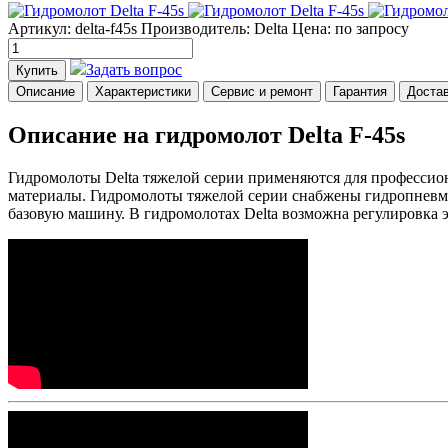
Артикул: delta-f45s
Производитель: Delta
Цена:
по запросу
Задать вопрос
Купить
Описание
Характеристики
Сервис и ремонт
Гарантия
Доста
Описание на гидромолот Delta F-45s
Гидромолоты Delta тяжелой серии применяются для профессион
материалы. Гидромолоты тяжелой серии снабжены гидропневма
базовую машину. В гидромолотах Delta возможна регулировка э