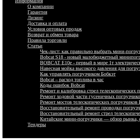
Информация
О компании
Гарантия
Лизинг
Доставка и оплата
Условия оптовых продаж
Возврат и обмен товара
Правила торговли
Статьи
Чек-лист: как правильно выбрать мини-погру
Bobcat S18 - новый малобюджетный минипогр
BOBCAT E10e - первый в мире 1т электричес
Навесная мойка высокого давления для погру
Как управлять погрузчиком Бобкэт
Bobcat – расход топлива в час
Коды ошибок Bobcat
Ремонт и калибровка стрел телескопических
Ремонт ходовой части гусеничных погрузчи
Ремонт мостов телескопических погрузчико
Восстановительный ремонт проводки погру
Восстановительный ремонт стрел телескопи
Китайские мини-погрузчики — обзор рынка, 
Тендеры