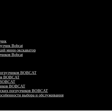
зчик
узчик Bobcat
кий мини-экскаватор
зчиков Bobcat
 погрузчиков BOBCAT
ков BOBCAT
в BOBCAT
зчиков BOBCAT
ческих погрузчиков BOBCAT
особенности выбора и обслуживания