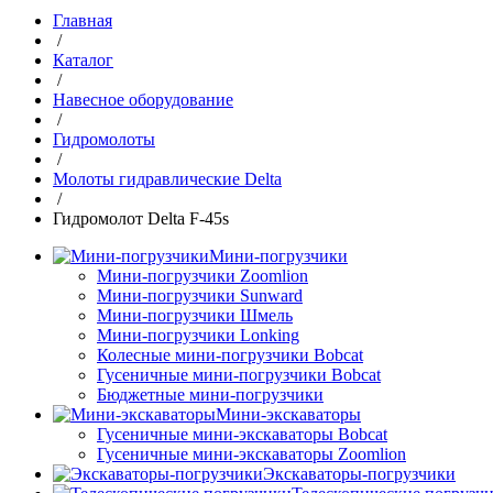
Главная
/
Каталог
/
Навесное оборудование
/
Гидромолоты
/
Молоты гидравлические Delta
/
Гидромолот Delta F-45s
Мини-погрузчики
Мини-погрузчики Zoomlion
Мини-погрузчики Sunward
Мини-погрузчики Шмель
Мини-погрузчики Lonking
Колесные мини-погрузчики Bobcat
Гусеничные мини-погрузчики Bobcat
Бюджетные мини-погрузчики
Мини-экскаваторы
Гусеничные мини-экскаваторы Bobcat
Гусеничные мини-экскаваторы Zoomlion
Экскаваторы-погрузчики