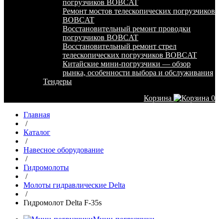
погрузчиков BOBCAT
Ремонт мостов телескопических погрузчиков
BOBCAT
Восстановительный ремонт проводки
погрузчиков BOBCAT
Восстановительный ремонт стрел
телескопических погрузчиков BOBCAT
Китайские мини-погрузчики — обзор
рынка, особенности выбора и обслуживания
Тендеры
Корзина
0
Главная
/
Каталог
/
Навесное оборудование
/
Гидромолоты
/
Молоты гидравлические Delta
/
Гидромолот Delta F-35s