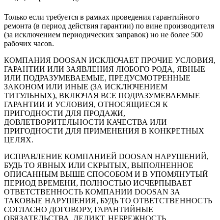
Только если требуется в рамках проведения гарантийного
ремонта (в период действия гарантии) по вине производителя
(за исключением периодических заправок) но не более 500
рабочих часов.
КОМПАНИЯ DOOSAN ИСКЛЮЧАЕТ ПРОЧИЕ УСЛОВИЯ,
ГАРАНТИИ ИЛИ ЗАЯВЛЕНИЯ ЛЮБОГО РОДА, ЯВНЫЕ
ИЛИ ПОДРАЗУМЕВАЕМЫЕ, ПРЕДУСМОТРЕННЫЕ
ЗАКОНОМ ИЛИ ИНЫЕ (ЗА ИСКЛЮЧЕНИЕМ
ТИТУЛЬНЫХ), ВКЛЮЧАЯ ВСЕ ПОДРАЗУМЕВАЕМЫЕ
ГАРАНТИИ И УСЛОВИЯ, ОТНОСЯЩИЕСЯ К
ПРИГОДНОСТИ ДЛЯ ПРОДАЖИ,
ДОВЛЕТВОРИТЕЛЬНОСТИ КАЧЕСТВА ИЛИ
ПРИГОДНОСТИ ДЛЯ ПРИМЕНЕНИЯ В КОНКРЕТНЫХ
ЦЕЛЯХ.
ИСПРАВЛЕНИЕ КОМПАНИЕЙ DOOSAN НАРУШЕНИЙ,
БУДЬ ТО ЯВНЫХ ИЛИ СКРЫТЫХ, ВЫПОЛНЕННОЕ
ОПИСАННЫМ ВЫШЕ СПОСОБОМ И В УПОМЯНУТЫЙ
ПЕРИОД ВРЕМЕНИ, ПОЛНОСТЬЮ ИСЧЕРПЫВАЕТ
ОТВЕТСТВЕННОСТЬ КОМПАНИИ DOOSAN ЗА
ТАКОВЫЕ НАРУШЕНИЯ, БУДЬ ТО ОТВЕТСТВЕННОСТЬ
СОГЛАСНО ДОГОВОРУ, ГАРАНТИЙНЫЕ
ОБЯЗАТЕЛЬСТВА, ДЕЛИКТ, НЕБРЕЖНОСТЬ,