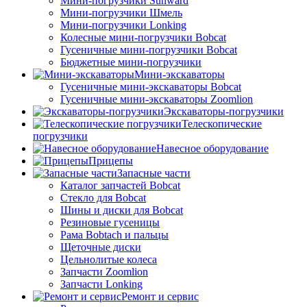
Мини-погрузчики Sunward
Мини-погрузчики Шмель
Мини-погрузчики Lonking
Колесные мини-погрузчики Bobcat
Гусеничные мини-погрузчики Bobcat
Бюджетные мини-погрузчики
Мини-экскаваторы
Гусеничные мини-экскаваторы Bobcat
Гусеничные мини-экскаваторы Zoomlion
Экскаваторы-погрузчики
Телескопические
погрузчики
Навесное оборудование
Прицепы
Запасные части
Каталог запчастей Bobcat
Стекло для Bobcat
Шины и диски для Bobcat
Резиновые гусеницы
Рама Bobtach и пальцы
Щеточные диски
Цельнолитые колеса
Запчасти Zoomlion
Запчасти Lonking
Ремонт и сервис