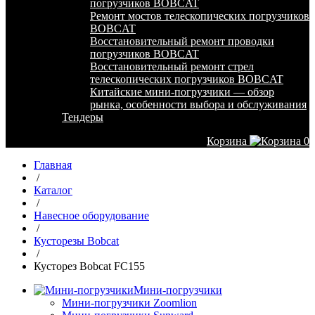
погрузчиков BOBCAT
Ремонт мостов телескопических погрузчиков
BOBCAT
Восстановительный ремонт проводки
погрузчиков BOBCAT
Восстановительный ремонт стрел
телескопических погрузчиков BOBCAT
Китайские мини-погрузчики — обзор
рынка, особенности выбора и обслуживания
Тендеры
Корзина
0
Главная
/
Каталог
/
Навесное оборудование
/
Кусторезы Bobcat
/
Кусторез Bobcat FC155
Мини-погрузчики
Мини-погрузчики Zoomlion