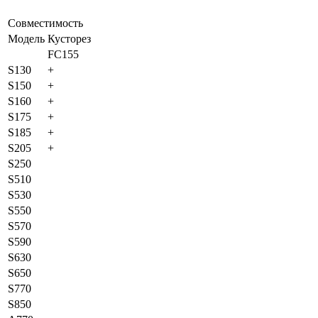
Совместимость
Модель
Кусторез
FC155
S130
+
S150
+
S160
+
S175
+
S185
+
S205
+
S250
S510
S530
S550
S570
S590
S630
S650
S770
S850