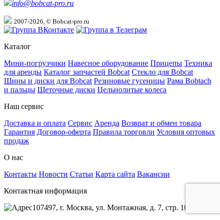
info@bobcat-pro.ru
2007-2026, © Bobcat-pro.ru
Каталог
Мини-погрузчики
Навесное оборудование
Прицепы
Техника
для аренды
Каталог запчастей Bobcat
Стекло для Bobcat
Шины и диски для Bobcat
Резиновые гусеницы
Рама Bobtach
и пальцы
Щеточные диски
Цельнолитые колеса
Наш сервис
Доставка и оплата
Сервис
Аренда
Возврат и обмен товара
Гарантия
Договор-оферта
Правила торговли
Условия оптовых
продаж
О нас
Контакты
Новости
Статьи
Карта сайта
Вакансии
Контактная информация
107497, г. Москва, ул. Монтажная, д. 7, стр. 10