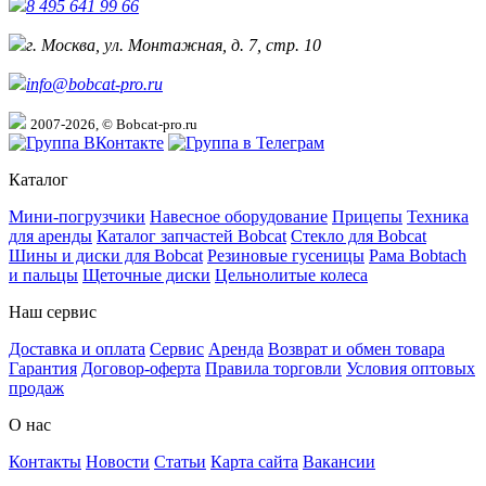
8 495 641 99 66
г. Москва, ул. Монтажная, д. 7, стр. 10
info@bobcat-pro.ru
2007-2026, © Bobcat-pro.ru
Каталог
Мини-погрузчики
Навесное оборудование
Прицепы
Техника
для аренды
Каталог запчастей Bobcat
Стекло для Bobcat
Шины и диски для Bobcat
Резиновые гусеницы
Рама Bobtach
и пальцы
Щеточные диски
Цельнолитые колеса
Наш сервис
Доставка и оплата
Сервис
Аренда
Возврат и обмен товара
Гарантия
Договор-оферта
Правила торговли
Условия оптовых
продаж
О нас
Контакты
Новости
Статьи
Карта сайта
Вакансии