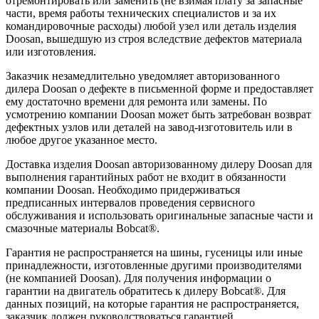
отремонтировать или заменить (не взимая плату за запасные
части, время работы технических специалистов и за их
командировочные расходы) любой узел или деталь изделия
Doosan, вышедшую из строя вследствие дефектов материала
или изготовления.
Заказчик незамедлительно уведомляет авторизованного
дилера Doosan о дефекте в письменной форме и предоставляет
ему достаточно времени для ремонта или замены. По
усмотрению компании Doosan может быть затребован возврат
дефектных узлов или деталей на завод-изготовитель или в
любое другое указанное место.
Доставка изделия Doosan авторизованному дилеру Doosan для
выполнения гарантийных работ не входит в обязанности
компании Doosan. Необходимо придерживаться
предписанных интервалов проведения сервисного
обслуживания и использовать оригинальные запасные части и
смазочные материалы Bobcat®.
Гарантия не распространяется на шины, гусеницы или иные
принадлежности, изготовленные другими производителями
(не компанией Doosan). Для получения информации о
гарантии на двигатель обратитесь к дилеру Bobcat®. Для
данных позиций, на которые гарантия не распространяется,
заказчик должен руководствоваться гарантией