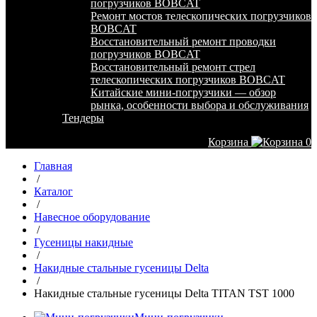
погрузчиков BOBCAT
Ремонт мостов телескопических погрузчиков
BOBCAT
Восстановительный ремонт проводки
погрузчиков BOBCAT
Восстановительный ремонт стрел
телескопических погрузчиков BOBCAT
Китайские мини-погрузчики — обзор
рынка, особенности выбора и обслуживания
Тендеры
Корзина
0
Главная
/
Каталог
/
Навесное оборудование
/
Гусеницы накидные
/
Накидные стальные гусеницы Delta
/
Накидные стальные гусеницы Delta TITAN TST 1000