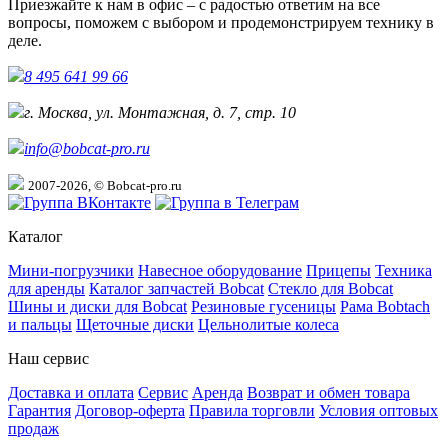
Приезжайте к нам в офис – с радостью ответим на все
вопросы, поможем с выбором и продемонстрируем технику в
деле.
8 495 641 99 66
г. Москва, ул. Монтажная, д. 7, стр. 10
info@bobcat-pro.ru
2007-2026, © Bobcat-pro.ru
Каталог
Мини-погрузчики
Навесное оборудование
Прицепы
Техника
для аренды
Каталог запчастей Bobcat
Стекло для Bobcat
Шины и диски для Bobcat
Резиновые гусеницы
Рама Bobtach
и пальцы
Щеточные диски
Цельнолитые колеса
Наш сервис
Доставка и оплата
Сервис
Аренда
Возврат и обмен товара
Гарантия
Договор-оферта
Правила торговли
Условия оптовых
продаж