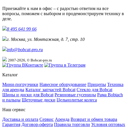
Приезжайте к нам в офис – с радостью ответим на все
вопросы, поможем с выбором и продемонстрируем технику в
деле.
8 495 641 99 66
г. Москва, ул. Монтажная, д. 7, стр. 10
info@bobcat-pro.ru
2007-2026, © Bobcat-pro.ru
Каталог
Мини-погрузчики
Навесное оборудование
Прицепы
Техника
для аренды
Каталог запчастей Bobcat
Стекло для Bobcat
Шины и диски для Bobcat
Резиновые гусеницы
Рама Bobtach
и пальцы
Щеточные диски
Цельнолитые колеса
Наш сервис
Доставка и оплата
Сервис
Аренда
Возврат и обмен товара
Гарантия
Договор-оферта
Правила торговли
Условия оптовых