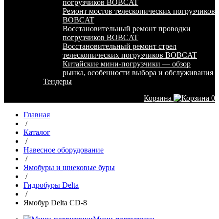
погрузчиков BOBCAT
Ремонт мостов телескопических погрузчиков
BOBCAT
Восстановительный ремонт проводки
погрузчиков BOBCAT
Восстановительный ремонт стрел
телескопических погрузчиков BOBCAT
Китайские мини-погрузчики — обзор
рынка, особенности выбора и обслуживания
Тендеры
Корзина
0
Главная
/
Каталог
/
Навесное оборудование
/
Ямобуры и шнековые буры
/
Гидробуры Delta
/
Ямобур Delta CD-8