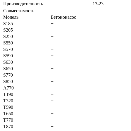
Производителность
13-23
Совместимость
Модель
Бетононасос
S185
+
S205
+
S250
+
S550
+
S570
+
S590
+
S630
+
S650
+
S770
+
S850
+
A770
+
T190
+
T320
+
T590
+
T650
+
T770
+
T870
+