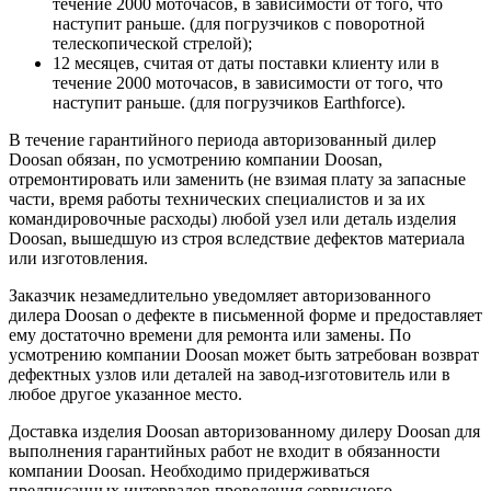
течение 2000 моточасов, в зависимости от того, что
наступит раньше. (для погрузчиков с поворотной
телескопической стрелой);
12 месяцев, считая от даты поставки клиенту или в
течение 2000 моточасов, в зависимости от того, что
наступит раньше. (для погрузчиков Earthforce).
В течение гарантийного периода авторизованный дилер
Doosan обязан, по усмотрению компании Doosan,
отремонтировать или заменить (не взимая плату за запасные
части, время работы технических специалистов и за их
командировочные расходы) любой узел или деталь изделия
Doosan, вышедшую из строя вследствие дефектов материала
или изготовления.
Заказчик незамедлительно уведомляет авторизованного
дилера Doosan о дефекте в письменной форме и предоставляет
ему достаточно времени для ремонта или замены. По
усмотрению компании Doosan может быть затребован возврат
дефектных узлов или деталей на завод-изготовитель или в
любое другое указанное место.
Доставка изделия Doosan авторизованному дилеру Doosan для
выполнения гарантийных работ не входит в обязанности
компании Doosan. Необходимо придерживаться
предписанных интервалов проведения сервисного