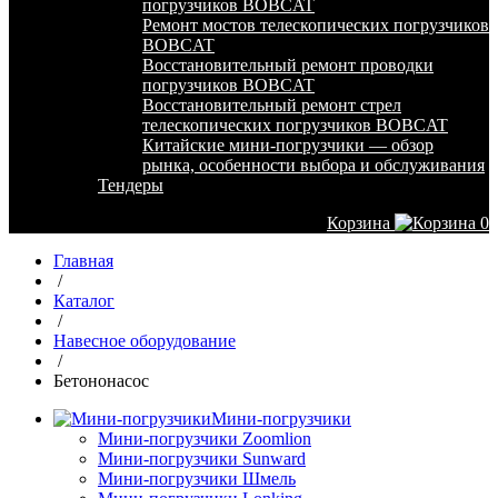
погрузчиков BOBCAT
Ремонт мостов телескопических погрузчиков
BOBCAT
Восстановительный ремонт проводки
погрузчиков BOBCAT
Восстановительный ремонт стрел
телескопических погрузчиков BOBCAT
Китайские мини-погрузчики — обзор
рынка, особенности выбора и обслуживания
Тендеры
Корзина
0
Главная
/
Каталог
/
Навесное оборудование
/
Бетононасос
Мини-погрузчики
Мини-погрузчики Zoomlion
Мини-погрузчики Sunward
Мини-погрузчики Шмель