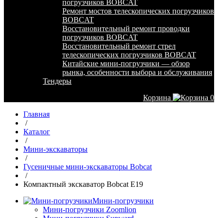
погрузчиков BOBCAT
Ремонт мостов телескопических погрузчиков
BOBCAT
Восстановительный ремонт проводки
погрузчиков BOBCAT
Восстановительный ремонт стрел
телескопических погрузчиков BOBCAT
Китайские мини-погрузчики — обзор
рынка, особенности выбора и обслуживания
Тендеры
Корзина
0
Главная
/
Каталог
/
Мини-экскаваторы
/
Гусеничные мини-экскаваторы Bobcat
/
Компактный экскаватор Bobcat E19
Мини-погрузчики
Мини-погрузчики Zoomlion