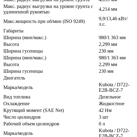
Макс. радиус выгрузки на уровне грунта с
4,214 мм
удлиненной рукоятью
9,9/13,46 кВт/
Макс.мощность при об/мин (ISO 9249)
л.с.
Габариты
Ширина (мин/макс.)
980/1 363 мм
Высота
2,299 мм
Ширина гусеницы
230 мм
Ширина (мин/макс.)
980/1 363 мм
Высота
2,299 мм
Ширина гусеницы
230 мм
Двигатель
Kubota / D722-
Марка/модель
E2B-BCZ-7
Вид топлива
Дизельное
Охлаждение
Жидкостное
Крутящий момент (SAE Net)
42 Нм
Число цилиндров
3 шт
Рабочий объем цилиндров
0 л
Kubota / D722-
Марка/модель
E2B-BCZ-7