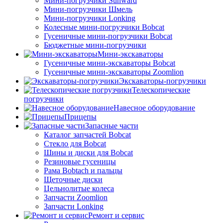
Мини-погрузчики Sunward
Мини-погрузчики Шмель
Мини-погрузчики Lonking
Колесные мини-погрузчики Bobcat
Гусеничные мини-погрузчики Bobcat
Бюджетные мини-погрузчики
Мини-экскаваторы
Гусеничные мини-экскаваторы Bobcat
Гусеничные мини-экскаваторы Zoomlion
Экскаваторы-погрузчики
Телескопические
погрузчики
Навесное оборудование
Прицепы
Запасные части
Каталог запчастей Bobcat
Стекло для Bobcat
Шины и диски для Bobcat
Резиновые гусеницы
Рама Bobtach и пальцы
Щеточные диски
Цельнолитые колеса
Запчасти Zoomlion
Запчасти Lonking
Ремонт и сервис