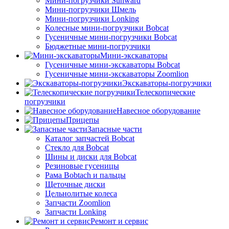
Мини-погрузчики Sunward
Мини-погрузчики Шмель
Мини-погрузчики Lonking
Колесные мини-погрузчики Bobcat
Гусеничные мини-погрузчики Bobcat
Бюджетные мини-погрузчики
Мини-экскаваторы
Гусеничные мини-экскаваторы Bobcat
Гусеничные мини-экскаваторы Zoomlion
Экскаваторы-погрузчики
Телескопические
погрузчики
Навесное оборудование
Прицепы
Запасные части
Каталог запчастей Bobcat
Стекло для Bobcat
Шины и диски для Bobcat
Резиновые гусеницы
Рама Bobtach и пальцы
Щеточные диски
Цельнолитые колеса
Запчасти Zoomlion
Запчасти Lonking
Ремонт и сервис