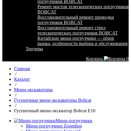
погрузчиков BOBCAT
Ремонт мостов телескопических погрузчиков
BOBCAT
Восстановительный ремонт проводки
погрузчиков BOBCAT
Восстановительный ремонт стрел
телескопических погрузчиков BOBCAT
Китайские мини-погрузчики — обзор
рынка, особенности выбора и обслуживания
Тендеры
Корзина
0
Главная
/
Каталог
/
Мини-экскаваторы
/
Гусеничные мини-экскаваторы Bobcat
/
Гусеничный мини-экскватор Bobcat E10
Мини-погрузчики
Мини-погрузчики Zoomlion