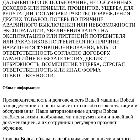
ДАЛЬНЕЙШЕГО ИСПОЛЬЗОВАНИЯ, НЕПОЛУЧЕННЫХ
ДОХОДОВ ИЛИ ПРИБЫЛИ, ПРОЦЕНТОВ, УЩЕРБА ДЛЯ
РЕПУТАЦИИ, ОСТАНОВКИ РАБОТЫ, ПОВРЕЖДЕНИЯ
ДРУГИХ ТОВАРОВ, ПОТЕРЬ ПО ПРИЧИНЕ
АВАРИЙНОГО ВЫКЛЮЧЕНИЯ ИЛИ НЕВОЗМОЖНОСТИ
ЭКСПЛУАТАЦИИ, УВЕЛИЧЕНИЯ ЗАТРАТ НА
ЭКСПЛУАТАЦИЮ ИЛИ ПРЕТЕНЗИЙ ПОТРЕБИТЕЛЯ
ИЛИ ЗАКАЗЧИКОВ ПОТРЕБИТЕЛЯ ПО ПРИЧИНЕ
НАРУШЕНИЯ ФУНКЦИОНИРОВАНИЯ, БУДЬ ТО
ОТВЕТСТВЕННОСТЬ СОГЛАСНО ДОГОВОРУ,
ГАРАНТИЙНЫЕ ОБЯЗАТЕЛЬСТВА, ДЕЛИКТ,
НЕБРЕЖНОСТЬ, ВОЗМЕЩЕНИЕ УЩЕРБА, СТРОГАЯ
ОТВЕТСТВЕННОСТЬ ИЛИ ИНАЯ ФОРМА
ОТВЕТСТВЕННОСТИ.
Общая информация
Производительность и долговечность Вашей машины Bobcat
в определенной степени зависит от способа ее эксплуатации и
обслуживания. Наши авторизованные дилеры Bobcat
снабжены всеми необходимыми инструментами и новейшей
документацией, а их сотрудники регулярно проходят
обучение.
Дилеры Bobcat обладают необходимыми знаниями для того,