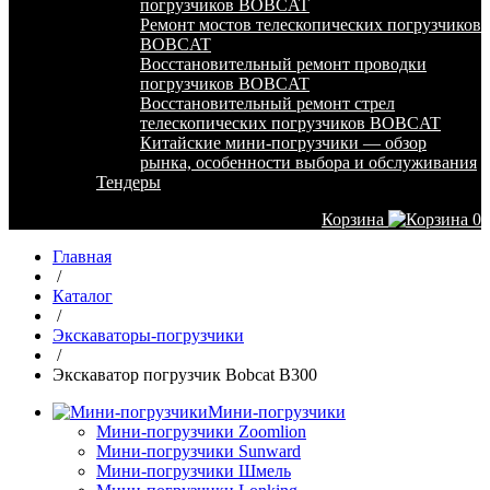
погрузчиков BOBCAT
Ремонт мостов телескопических погрузчиков
BOBCAT
Восстановительный ремонт проводки
погрузчиков BOBCAT
Восстановительный ремонт стрел
телескопических погрузчиков BOBCAT
Китайские мини-погрузчики — обзор
рынка, особенности выбора и обслуживания
Тендеры
Корзина
0
Главная
/
Каталог
/
Экскаваторы-погрузчики
/
Экскаватор погрузчик Bobcat B300
Мини-погрузчики
Мини-погрузчики Zoomlion
Мини-погрузчики Sunward
Мини-погрузчики Шмель