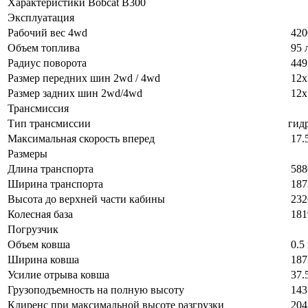
Характеристики Bobcat B300
Эксплуатация
Рабочий вес 4wd
420
Объем топлива
95 л
Радиус поворота
449
Размер передних шин 2wd / 4wd
12x
Размер задних шин 2wd/4wd
12x
Трансмиссия
Тип трансмиссии
гид
Максимальная скорость вперед
17.
Размеры
Длина транспорта
588
Ширина транспорта
187
Высота до верхней части кабины
232
Колесная база
181
Погрузчик
Объем ковша
0.5
Ширина ковша
187
Усилие отрыва ковша
37.
Грузоподъемность на полную высоту
143
Клиренс при максимальной высоте разгрузки
204