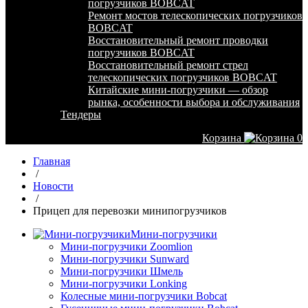
погрузчиков BOBCAT
Ремонт мостов телескопических погрузчиков
BOBCAT
Восстановительный ремонт проводки
погрузчиков BOBCAT
Восстановительный ремонт стрел
телескопических погрузчиков BOBCAT
Китайские мини-погрузчики — обзор
рынка, особенности выбора и обслуживания
Тендеры
Корзина
0
Главная
/
Новости
/
Прицеп для перевозки минипогрузчиков
Мини-погрузчики
Мини-погрузчики Zoomlion
Мини-погрузчики Sunward
Мини-погрузчики Шмель
Мини-погрузчики Lonking
Колесные мини-погрузчики Bobcat