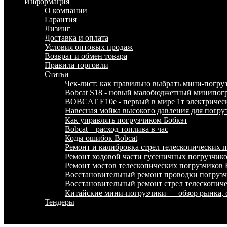
Информация
О компании
Гарантия
Лизинг
Доставка и оплата
Условия оптовых продаж
Возврат и обмен товара
Правила торговли
Статьи
Чек-лист: как правильно выбрать мини-погру
Bobcat S18 - новый малобюджетный минипогр
BOBCAT E10e - первый в мире 1т электричес
Навесная мойка высокого давления для погру
Как управлять погрузчиком Бобкэт
Bobcat – расход топлива в час
Коды ошибок Bobcat
Ремонт и калибровка стрел телескопических
Ремонт ходовой части гусеничных погрузчи
Ремонт мостов телескопических погрузчико
Восстановительный ремонт проводки погру
Восстановительный ремонт стрел телескопи
Китайские мини-погрузчики — обзор рынка, 
Тендеры