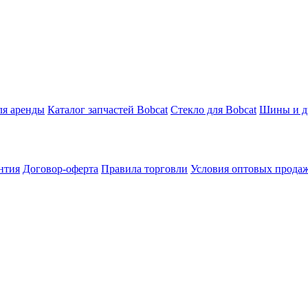
ля аренды
Каталог запчастей Bobcat
Стекло для Bobcat
Шины и ди
нтия
Договор-оферта
Правила торговли
Условия оптовых прода