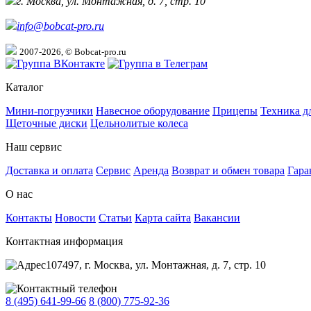
г. Москва, ул. Монтажная, д. 7, стр. 10
info@bobcat-pro.ru
2007-2026, © Bobcat-pro.ru
Каталог
Мини-погрузчики
Навесное оборудование
Прицепы
Техника д
Щеточные диски
Цельнолитые колеса
Наш сервис
Доставка и оплата
Сервис
Аренда
Возврат и обмен товара
Гара
О нас
Контакты
Новости
Статьи
Карта сайта
Вакансии
Контактная информация
107497, г. Москва, ул. Монтажная, д. 7, стр. 10
8 (495) 641-99-66
8 (800) 775-92-36