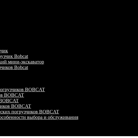
зчик
узчик Bobcat
кий мини-экскаватор
зчиков Bobcat
 погрузчиков BOBCAT
ков BOBCAT
в BOBCAT
зчиков BOBCAT
ческих погрузчиков BOBCAT
особенности выбора и обслуживания