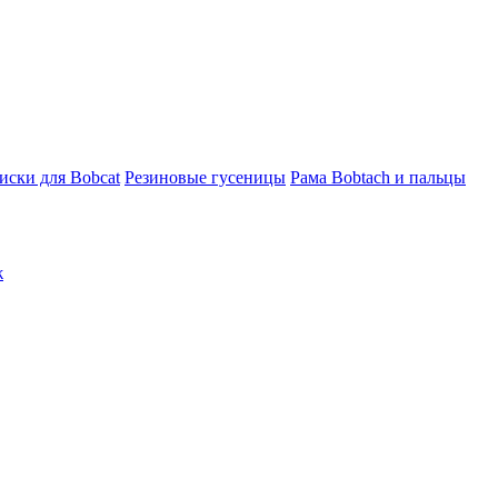
ски для Bobcat
Резиновые гусеницы
Рама Bobtach и пальцы
ж