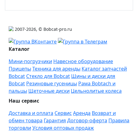
2007-2026, © Bobcat-pro.ru
Каталог
Мини-погрузчики
Навесное оборудование
Прицепы
Техника для аренды
Каталог запчастей
Bobcat
Стекло для Bobcat
Шины и диски для
Bobcat
Резиновые гусеницы
Рама Bobtach и
пальцы
Щеточные диски
Цельнолитые колеса
Наш сервис
Доставка и оплата
Сервис
Аренда
Возврат и
обмен товара
Гарантия
Договор-оферта
Правила
торговли
Условия оптовых продаж