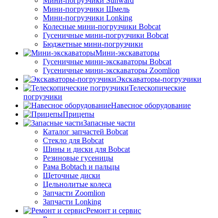
Мини-погрузчики Sunward
Мини-погрузчики Шмель
Мини-погрузчики Lonking
Колесные мини-погрузчики Bobcat
Гусеничные мини-погрузчики Bobcat
Бюджетные мини-погрузчики
Мини-экскаваторы
Гусеничные мини-экскаваторы Bobcat
Гусеничные мини-экскаваторы Zoomlion
Экскаваторы-погрузчики
Телескопические
погрузчики
Навесное оборудование
Прицепы
Запасные части
Каталог запчастей Bobcat
Стекло для Bobcat
Шины и диски для Bobcat
Резиновые гусеницы
Рама Bobtach и пальцы
Щеточные диски
Цельнолитые колеса
Запчасти Zoomlion
Запчасти Lonking
Ремонт и сервис