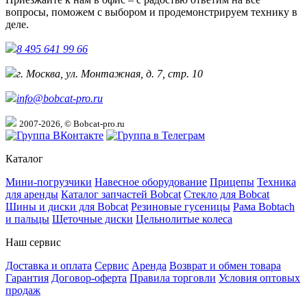
вопросы, поможем с выбором и продемонстрируем технику в
деле.
8 495 641 99 66
г. Москва, ул. Монтажная, д. 7, стр. 10
info@bobcat-pro.ru
2007-2026, © Bobcat-pro.ru
Каталог
Мини-погрузчики
Навесное оборудование
Прицепы
Техника
для аренды
Каталог запчастей Bobcat
Стекло для Bobcat
Шины и диски для Bobcat
Резиновые гусеницы
Рама Bobtach
и пальцы
Щеточные диски
Цельнолитые колеса
Наш сервис
Доставка и оплата
Сервис
Аренда
Возврат и обмен товара
Гарантия
Договор-оферта
Правила торговли
Условия оптовых
продаж